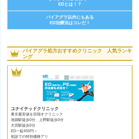
EDとは！？
バイアグラ以外にもある
ED治療法はコレだ！
バイアグラ処方おすすめクリニック 人気ランキ
ング
ユナイテッドクリニック
東京最安値を目指すクリニック
池袋駅徒歩0分、上野駅徒歩0分
大宮駅徒歩0分
ED一錠450円～
初診での特別価格アリ