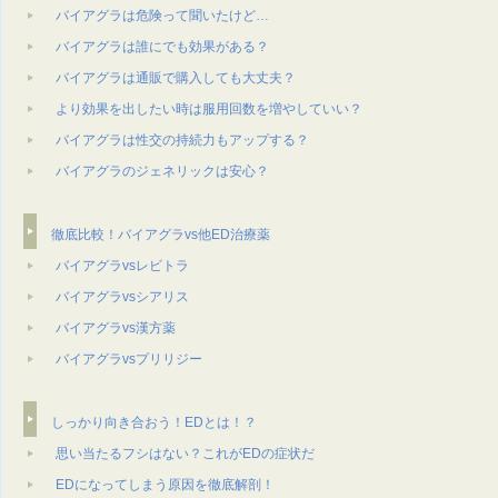
バイアグラは危険って聞いたけど…
バイアグラは誰にでも効果がある？
バイアグラは通販で購⼊しても⼤丈夫？
より効果を出したい時は服⽤回数を増やしていい？
バイアグラは性交の持続⼒もアップする？
バイアグラのジェネリックは安心？
徹底比較！バイアグラvs他ED治療薬
バイアグラvsレビトラ
バイアグラvsシアリス
バイアグラvs漢方薬
バイアグラvsプリリジー
しっかり向き合おう！EDとは！？
思い当たるフシはない？これがEDの症状だ
EDになってしまう原因を徹底解剖！