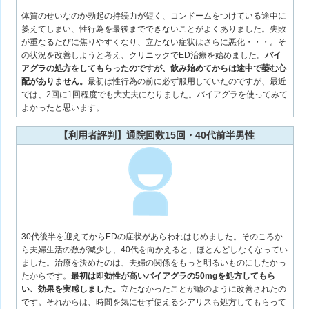
体質のせいなのか勃起の持続力が短く、コンドームをつけている途中に
萎えてしまい、性行為を最後までできないことがよくありました。失敗
が重なるたびに焦りやすくなり、立たない症状はさらに悪化・・・。そ
の状況を改善しようと考え、クリニックでED治療を始めました。
バイ
アグラの処方をしてもらったのですが、飲み始めてからは途中で萎む心
配がありません。
最初は性行為の前に必ず服用していたのですが、最近
では、2回に1回程度でも大丈夫になりました。バイアグラを使ってみて
よかったと思います。
【利用者評判】通院回数15回・40代前半男性
30代後半を迎えてからEDの症状があらわれはじめました。そのころか
ら夫婦生活の数が減少し、40代を向かえると、ほとんどしなくなってい
ました。治療を決めたのは、夫婦の関係をもっと明るいものにしたかっ
たからです。
最初は即効性が高いバイアグラの50mgを処方してもら
い、効果を実感しました。
立たなかったことが嘘のように改善されたの
です。それからは、時間を気にせず使えるシアリスも処方してもらって