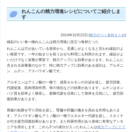
れんこんの精力増進レシピについてご紹介しま
す
2014年10月22日
[
精力のつく食材まとめ
]
縁起のいい食べ物れんこんは精力増進に役立つ食材だった
れんこんは穴があいている形状から、見通しがよくなると言われ縁起のよ
い根菜です。一年の始まりを祝うおせち料理にも利用されます。縁起がよ
いだけでなく栄養が豊富で、精力アップにも効果があります。れんこんに
含まれる栄養素のなかで、特に精力アップに効果のある成分は、アルギニ
ン、ムチン、アスパラギン酸です。
アルギニンはアミノ酸の一種で、成長ホルモンの分泌を促し、疲労回復、
代謝促進、筋肉増加作用、骨の強化などの効果があります。ムチンはタン
パク質を効率よく吸収し、新陳代謝を活発にして身体を元気にし、疲労回
復効果があります。
胃腸の粘膜を守り消化を促し、腎臓や肝臓の働きを高める作用もありま
す。アスパラギン酸もアミノ酸の一種でエネルギー代謝を促し、スタミナ
が付き疲労回復効果があります。また利尿作用があり身体に有害なアンモ
ニアを排出します。これら3つの成分が入ったれんこんは
精力アップにとて