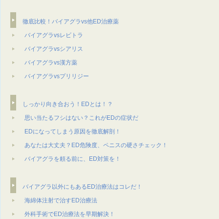
徹底比較！バイアグラvs他ED治療薬
バイアグラvsレビトラ
バイアグラvsシアリス
バイアグラvs漢方薬
バイアグラvsプリリジー
しっかり向き合おう！EDとは！？
思い当たるフシはない？これがEDの症状だ
EDになってしまう原因を徹底解剖！
あなたは⼤丈夫？ED危険度、ペニスの硬さチェック！
バイアグラを頼る前に、ED対策を！
バイアグラ以外にもあるED治療法はコレだ！
海綿体注射で治すED治療法
外科⼿術でED治療法を早期解決！