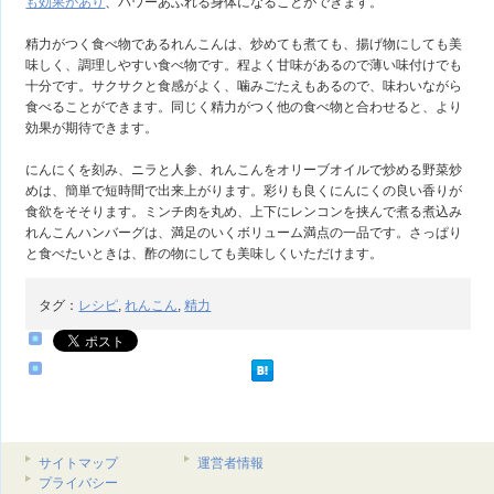
も効果があり
、パワーあふれる身体になることができます。
精力がつく食べ物であるれんこんは、炒めても煮ても、揚げ物にしても美
味しく、調理しやすい食べ物です。程よく甘味があるので薄い味付けでも
十分です。サクサクと食感がよく、噛みごたえもあるので、味わいながら
食べることができます。同じく精力がつく他の食べ物と合わせると、より
効果が期待できます。
にんにくを刻み、ニラと人参、れんこんをオリーブオイルで炒める野菜炒
めは、簡単で短時間で出来上がります。彩りも良くにんにくの良い香りが
食欲をそそります。ミンチ肉を丸め、上下にレンコンを挟んで煮る煮込み
れんこんハンバーグは、満足のいくボリューム満点の一品です。さっぱり
と食べたいときは、酢の物にしても美味しくいただけます。
タグ：
レシピ
,
れんこん
,
精力
サイトマップ
運営者情報
プライバシー