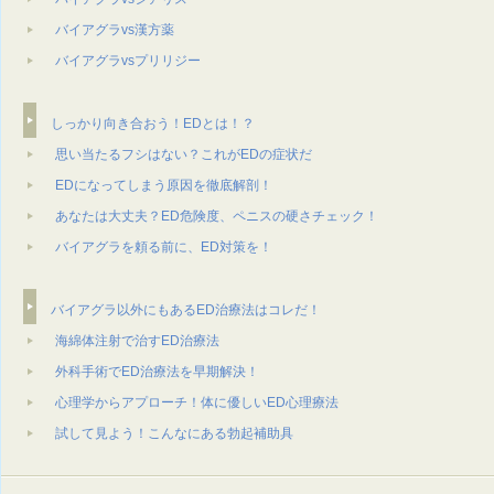
バイアグラvs漢方薬
バイアグラvsプリリジー
しっかり向き合おう！EDとは！？
思い当たるフシはない？これがEDの症状だ
EDになってしまう原因を徹底解剖！
あなたは⼤丈夫？ED危険度、ペニスの硬さチェック！
バイアグラを頼る前に、ED対策を！
バイアグラ以外にもあるED治療法はコレだ！
海綿体注射で治すED治療法
外科⼿術でED治療法を早期解決！
⼼理学からアプローチ！体に優しいED⼼理療法
試して⾒よう！こんなにある勃起補助具