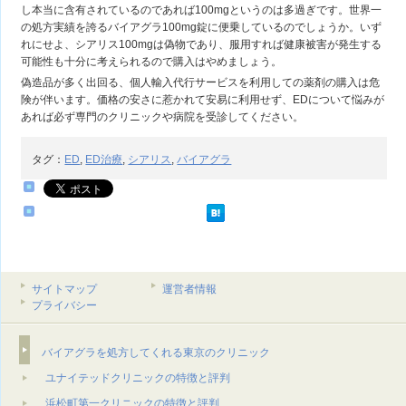
し本当に含有されているのであれば100mgというのは多過ぎです。世界一
の処方実績を誇るバイアグラ100mg錠に便乗しているのでしょうか。いず
れにせよ、シアリス100mgは偽物であり、服用すれば健康被害が発生する
可能性も十分に考えられるので購入はやめましょう。
偽造品が多く出回る、個人輸入代行サービスを利用しての薬剤の購入は危
険が伴います。価格の安さに惹かれて安易に利用せず、EDについて悩みが
あれば必ず専門のクリニックや病院を受診してください。
タグ：
ED
,
ED治療
,
シアリス
,
バイアグラ
サイトマップ
運営者情報
プライバシー
バイアグラを処方してくれる東京のクリニック
ユナイテッドクリニックの特徴と評判
浜松町第一クリニックの特徴と評判