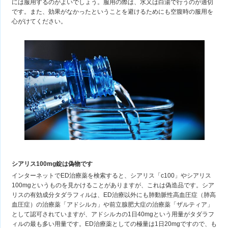
には服用するのがよいでしょう。服用の際は、水又は白湯で行うのが適切
です。また、効果がなかったということを避けるためにも空腹時の服用を
心がけてください。
シアリス100mg錠は偽物です
インターネットでED治療薬を検索すると、シアリス「c100」やシアリス
100mgというものを見かけることがありますが、これは偽造品です。シア
リスの有効成分タダラフィルは、ED治療以外にも肺動脈性高血圧症（肺高
血圧症）の治療薬「アドシルカ」や前立腺肥大症の治療薬「ザルティア」
として認可されていますが、アドシルカの1日40mgという用量がタダラフ
ィルの最も多い用量です。ED治療薬としての極量は1日20mgですので、も