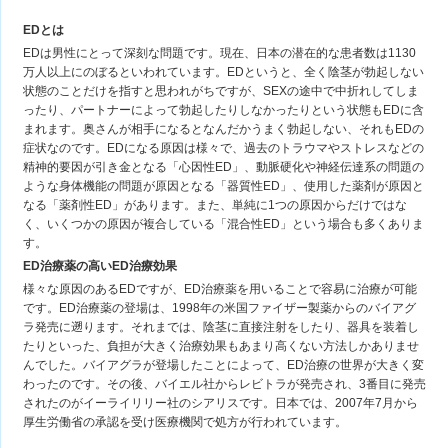
EDとは
EDは男性にとって深刻な問題です。現在、日本の潜在的な患者数は1130
万人以上にのぼるといわれています。EDというと、全く陰茎が勃起しない
状態のことだけを指すと思われがちですが、SEXの途中で中折れしてしま
ったり、パートナーによって勃起したりしなかったりという状態もEDに含
まれます。奥さんが相手になるとなんだかうまく勃起しない、それもEDの
症状なのです。EDになる原因は様々で、過去のトラウマやストレスなどの
精神的要因が引き金となる「心因性ED」、動脈硬化や神経伝達系の問題の
ような身体機能の問題が原因となる「器質性ED」、使用した薬剤が原因と
なる「薬剤性ED」があります。また、単純に1つの原因からだけではな
く、いくつかの原因が複合している「混合性ED」という場合も多くありま
す。
ED治療薬の高いED治療効果
様々な原因のあるEDですが、ED治療薬を用いることで容易に治療が可能
です。ED治療薬の登場は、1998年の米国ファイザー製薬からのバイアグ
ラ発売に遡ります。それまでは、陰茎に直接注射をしたり、器具を装着し
たりといった、負担が大きく治療効果もあまり高くない方法しかありませ
んでした。バイアグラが登場したことによって、ED治療の世界が大きく変
わったのです。その後、バイエル社からレビトラが発売され、3番目に発売
されたのがイーライリリー社のシアリスです。日本では、2007年7月から
厚生労働省の承認を受け医療機関で処方が行われています。