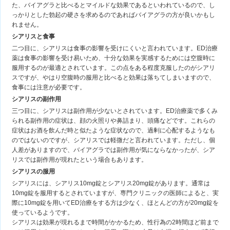
た、バイアグラと比べるとマイルドな効果であるといわれているので、し
っかりとした勃起の硬さを求めるのであればバイアグラの方が良いかもし
れません。
シアリスと食事
二つ目に、シアリスは食事の影響を受けにくいと言われています。ED治療
薬は食事の影響を受け易いため、十分な効果を実感するためには空腹時に
服用するのが最適とされています。この点をある程度克服したのがシアリ
スですが、やはり空腹時の服用と比べると効果は落ちてしまいますので、
食事には注意が必要です。
シアリスの副作用
三つ目に、シアリスは副作用が少ないとされています。ED治療薬で多くみ
られる副作用の症状は、顔の火照りや鼻詰まり、頭痛などです。これらの
症状はお酒を飲んだ時と似たような症状なので、過剰に心配するようなも
のではないのですが、シアリスでは軽微だと言われています。ただし、個
人差がありますので、バイアグラでは副作用が気にならなかったが、シア
リスでは副作用が現れたという場合もあります。
シアリスの服用
シアリスには、シアリス10mg錠とシアリス20mg錠があります。通常は
10mg錠を服用するとされていますが、専門クリニックの医師によると、実
際に10mg錠を用いてED治療をする方は少なく、ほとんどの方が20mg錠を
使っているようです。
シアリスは効果が現れるまで時間がかかるため、性行為の2時間ほど前まで